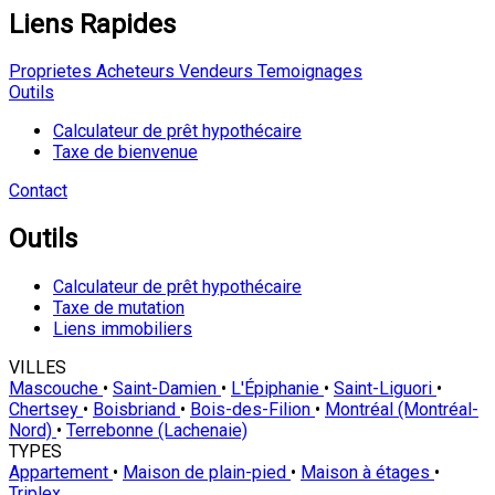
Liens Rapides
Proprietes
Acheteurs
Vendeurs
Temoignages
Outils
Calculateur de prêt hypothécaire
Taxe de bienvenue
Contact
Outils
Calculateur de prêt hypothécaire
Taxe de mutation
Liens immobiliers
VILLES
Mascouche
•
Saint-Damien
•
L'Épiphanie
•
Saint-Liguori
•
Chertsey
•
Boisbriand
•
Bois-des-Filion
•
Montréal (Montréal-
Nord)
•
Terrebonne (Lachenaie)
TYPES
Appartement
•
Maison de plain-pied
•
Maison à étages
•
Triplex