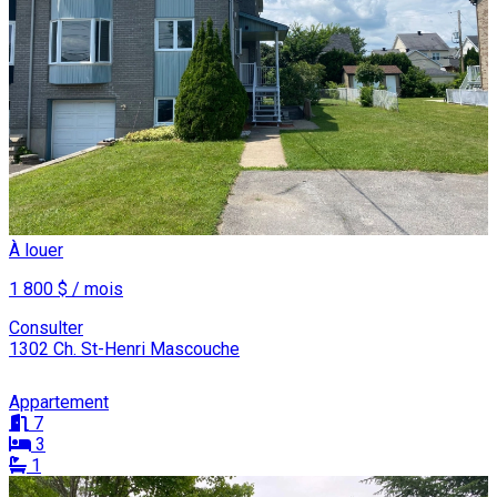
À louer
1 800 $ / mois
Consulter
1302 Ch. St-Henri Mascouche
Appartement
7
3
1