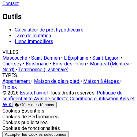
Contact
Outils
Calculateur de prêt hypothécaire
Taxe de mutation
Liens immobiliers
VILLES
Mascouche
•
Saint-Damien
•
L'Épiphanie
•
Saint-Liguori
•
Chertsey
•
Boisbriand
•
Bois-des-Filion
•
Montréal (Montréal-
Nord)
•
Terrebonne (Lachenaie)
TYPES
Appartement
•
Maison de plain-pied
•
Maison à étages
•
Triplex
© 2026
EstateFunnel
. Tous droits réservés.
Politique de
confidentialité
Avis de collecte
Conditions d’utilisation
Avis et
avis
Gérer mes témoins
Activer
Cookies Essentiels
Activer
Cookies de Performances
Activer
Cookies publicitaires
Activer
Cookies de fonctionnalités
Accepter les Cookies sélectionnés