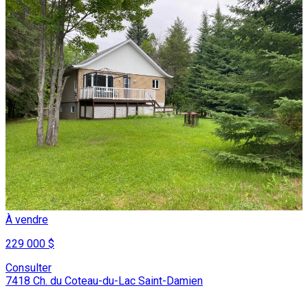
À vendre
229 000 $
Consulter
7418 Ch. du Coteau-du-Lac Saint-Damien