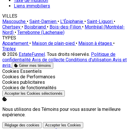
Taxe de mutation
Liens immobiliers
VILLES
Mascouche
•
Saint-Damien
•
L'Épiphanie
•
Saint-Liguori
•
Chertsey
•
Boisbriand
•
Bois-des-Filion
•
Montréal (Montréal-
Nord)
•
Terrebonne (Lachenaie)
TYPES
Appartement
•
Maison de plain-pied
•
Maison à étages
•
Triplex
© 2026
EstateFunnel
. Tous droits réservés.
Politique de
confidentialité
Avis de collecte
Conditions d’utilisation
Avis et
avis
Gérer mes témoins
Activer
Cookies Essentiels
Activer
Cookies de Performances
Activer
Cookies publicitaires
Activer
Cookies de fonctionnalités
Accepter les Cookies sélectionnés
Nous utilisons des Témoins pour vous assurer la meilleure
expérience.
Réglage des cookies
Accepter les Cookies