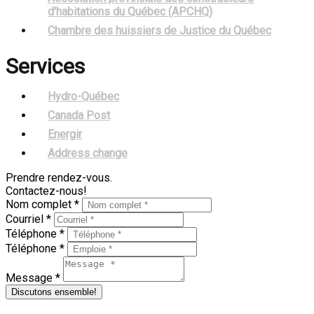
d'habitations du Québec (APCHQ)
Chambre des huissiers de Justice du Québec
Services
Hydro-Québec
Canada Post
Energir
Address change
Prendre rendez-vous.
Contactez-nous!
Nom complet *
Courriel *
Téléphone *
Téléphone *
Message *
Discutons ensemble!