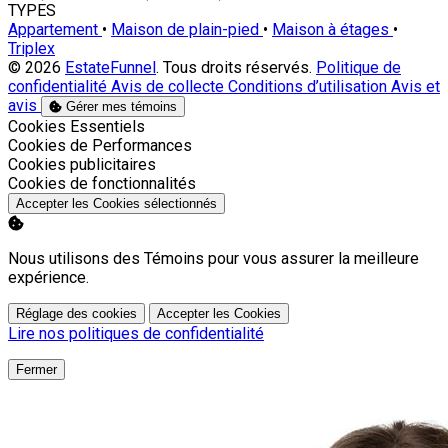
TYPES
Appartement
•
Maison de plain-pied
•
Maison à étages
•
Triplex
© 2026
EstateFunnel
. Tous droits réservés.
Politique de
confidentialité
Avis de collecte
Conditions d’utilisation
Avis et
avis
Gérer mes témoins
Activer
Cookies Essentiels
Activer
Cookies de Performances
Activer
Cookies publicitaires
Activer
Cookies de fonctionnalités
Accepter les Cookies sélectionnés
Nous utilisons des Témoins pour vous assurer la meilleure
expérience.
Réglage des cookies
Accepter les Cookies
Lire nos politiques de confidentialité
Fermer