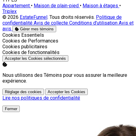
Appartement
•
Maison de plain-pied
•
Maison à étages
•
Triplex
© 2026
EstateFunnel
. Tous droits réservés.
Politique de
confidentialité
Avis de collecte
Conditions d’utilisation
Avis et
avis
Gérer mes témoins
Activer
Cookies Essentiels
Activer
Cookies de Performances
Activer
Cookies publicitaires
Activer
Cookies de fonctionnalités
Accepter les Cookies sélectionnés
Nous utilisons des Témoins pour vous assurer la meilleure
expérience.
Réglage des cookies
Accepter les Cookies
Lire nos politiques de confidentialité
Fermer