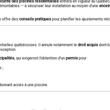
curité des piscines résidentielles
entrera en vigueur au Québec.
ontables — à sécuriser leur installation au moyen d’une
encein
s offre des
conseils pratiques
pour planifier les ajustements néc
entielles québécoises. Il annule notamment le
droit acquis
dont b
xception.
cipalités
, qui exigeront l’obtention d’un
permis
pour :
 ;
donnant accès à une piscine.