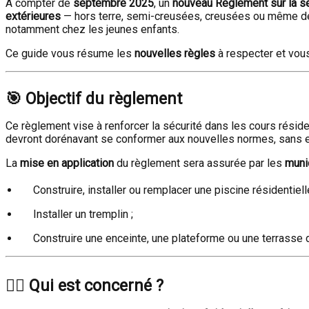
À compter de
septembre 2025
, un
nouveau Règlement sur la sé
extérieures
— hors terre, semi-creusées, creusées ou même dém
notamment chez les jeunes enfants.
Ce guide vous résume les
nouvelles règles
à respecter et vou
🎯 Objectif du règlement
Ce règlement vise à renforcer la sécurité dans les cours résid
devront dorénavant se conformer aux nouvelles normes, sans e
La
mise en application
du règlement sera assurée par les
muni
Construire, installer ou remplacer une piscine résidentielle
Installer un tremplin ;
Construire une enceinte, une plateforme ou une terrasse 
🏊‍♂️ Qui est concerné ?