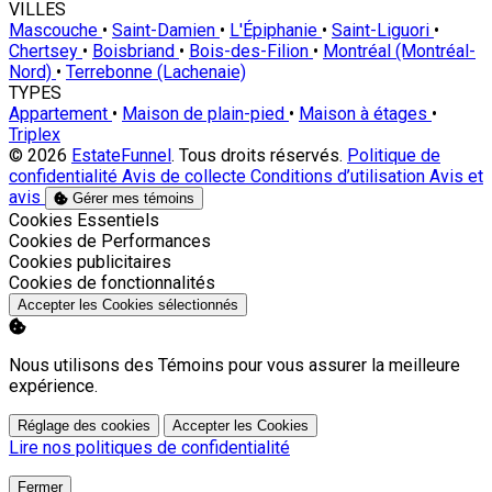
VILLES
Mascouche
•
Saint-Damien
•
L'Épiphanie
•
Saint-Liguori
•
Chertsey
•
Boisbriand
•
Bois-des-Filion
•
Montréal (Montréal-
Nord)
•
Terrebonne (Lachenaie)
TYPES
Appartement
•
Maison de plain-pied
•
Maison à étages
•
Triplex
© 2026
EstateFunnel
. Tous droits réservés.
Politique de
confidentialité
Avis de collecte
Conditions d’utilisation
Avis et
avis
Gérer mes témoins
Activer
Cookies Essentiels
Activer
Cookies de Performances
Activer
Cookies publicitaires
Activer
Cookies de fonctionnalités
Accepter les Cookies sélectionnés
Nous utilisons des Témoins pour vous assurer la meilleure
expérience.
Réglage des cookies
Accepter les Cookies
Lire nos politiques de confidentialité
Fermer