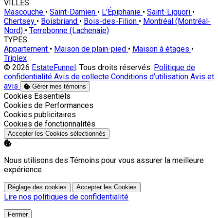
VILLES
Mascouche
•
Saint-Damien
•
L'Épiphanie
•
Saint-Liguori
•
Chertsey
•
Boisbriand
•
Bois-des-Filion
•
Montréal (Montréal-
Nord)
•
Terrebonne (Lachenaie)
TYPES
Appartement
•
Maison de plain-pied
•
Maison à étages
•
Triplex
© 2026
EstateFunnel
. Tous droits réservés.
Politique de
confidentialité
Avis de collecte
Conditions d’utilisation
Avis et
avis
Gérer mes témoins
Activer
Cookies Essentiels
Activer
Cookies de Performances
Activer
Cookies publicitaires
Activer
Cookies de fonctionnalités
Accepter les Cookies sélectionnés
Nous utilisons des Témoins pour vous assurer la meilleure
expérience.
Réglage des cookies
Accepter les Cookies
Lire nos politiques de confidentialité
Fermer