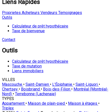
Liens Rapides
Proprietes
Acheteurs
Vendeurs
Temoignages
Outils
Calculateur de prêt hypothécaire
Taxe de bienvenue
Contact
Outils
Calculateur de prêt hypothécaire
Taxe de mutation
Liens immobiliers
VILLES
Mascouche
•
Saint-Damien
•
L'Épiphanie
•
Saint-Liguori
•
Chertsey
•
Boisbriand
•
Bois-des-Filion
•
Montréal (Montréal-
Nord)
•
Terrebonne (Lachenaie)
TYPES
Appartement
•
Maison de plain-pied
•
Maison à étages
•
Triplex