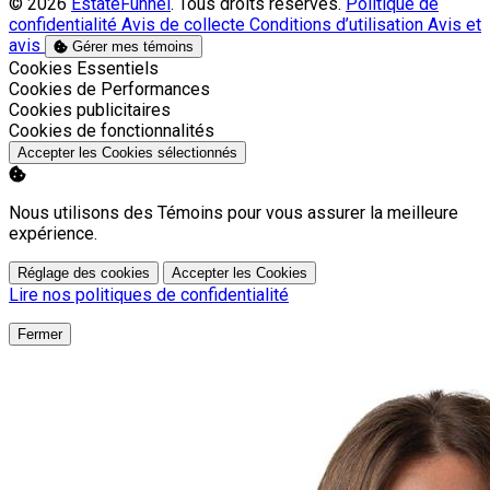
© 2026
EstateFunnel
. Tous droits réservés.
Politique de
confidentialité
Avis de collecte
Conditions d’utilisation
Avis et
avis
Gérer mes témoins
Activer
Cookies Essentiels
Activer
Cookies de Performances
Activer
Cookies publicitaires
Activer
Cookies de fonctionnalités
Accepter les Cookies sélectionnés
Nous utilisons des Témoins pour vous assurer la meilleure
expérience.
Réglage des cookies
Accepter les Cookies
Lire nos politiques de confidentialité
Fermer