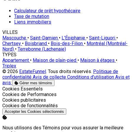
Calculateur de prêt hypothécaire
Taxe de mutation
Liens immobiliers
VILLES
Mascouche
•
Saint-Damien
•
L'Épiphanie
•
Saint-Liguori
•
Chertsey
•
Boisbriand
•
Bois-des-Filion
•
Montréal (Montréal-
Nord)
•
Terrebonne (Lachenaie)
TYPES
Appartement
•
Maison de plain-pied
•
Maison à étages
•
Triplex
© 2026
EstateFunnel
. Tous droits réservés.
Politique de
confidentialité
Avis de collecte
Conditions d’utilisation
Avis et
avis
Gérer mes témoins
Activer
Cookies Essentiels
Activer
Cookies de Performances
Activer
Cookies publicitaires
Activer
Cookies de fonctionnalités
Accepter les Cookies sélectionnés
Nous utilisons des Témoins pour vous assurer la meilleure