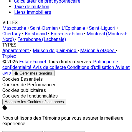
Calculateur de prêt hypothécaire
Taxe de mutation
Liens immobiliers
VILLES
Mascouche
•
Saint-Damien
•
L'Épiphanie
•
Saint-Liguori
•
Chertsey
•
Boisbriand
•
Bois-des-Filion
•
Montréal (Montréal-
Nord)
•
Terrebonne (Lachenaie)
TYPES
Appartement
•
Maison de plain-pied
•
Maison à étages
•
Triplex
© 2026
EstateFunnel
. Tous droits réservés.
Politique de
confidentialité
Avis de collecte
Conditions d’utilisation
Avis et
avis
Gérer mes témoins
Activer
Cookies Essentiels
Activer
Cookies de Performances
Activer
Cookies publicitaires
Activer
Cookies de fonctionnalités
Accepter les Cookies sélectionnés
Nous utilisons des Témoins pour vous assurer la meilleure
expérience.