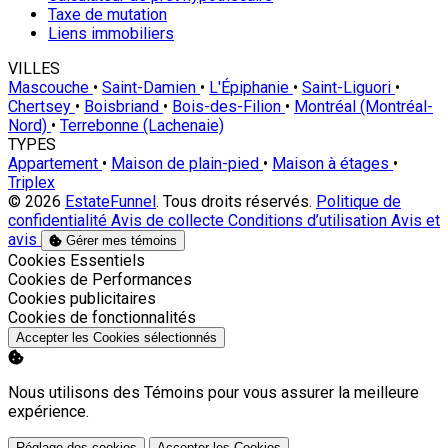
Taxe de mutation
Liens immobiliers
VILLES
Mascouche
•
Saint-Damien
•
L'Épiphanie
•
Saint-Liguori
•
Chertsey
•
Boisbriand
•
Bois-des-Filion
•
Montréal (Montréal-
Nord)
•
Terrebonne (Lachenaie)
TYPES
Appartement
•
Maison de plain-pied
•
Maison à étages
•
Triplex
© 2026
EstateFunnel
. Tous droits réservés.
Politique de
confidentialité
Avis de collecte
Conditions d’utilisation
Avis et
avis
Gérer mes témoins
Activer
Cookies Essentiels
Activer
Cookies de Performances
Activer
Cookies publicitaires
Activer
Cookies de fonctionnalités
Accepter les Cookies sélectionnés
Nous utilisons des Témoins pour vous assurer la meilleure
expérience.
Réglage des cookies
Accepter les Cookies