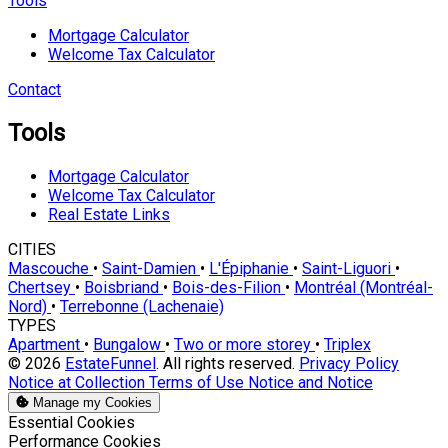
Tools
Mortgage Calculator
Welcome Tax Calculator
Contact
Tools
Mortgage Calculator
Welcome Tax Calculator
Real Estate Links
CITIES
Mascouche
•
Saint-Damien
•
L'Épiphanie
•
Saint-Liguori
•
Chertsey
•
Boisbriand
•
Bois-des-Filion
•
Montréal (Montréal-
Nord)
•
Terrebonne (Lachenaie)
TYPES
Apartment
•
Bungalow
•
Two or more storey
•
Triplex
© 2026
EstateFunnel
. All rights reserved.
Privacy Policy
Notice at Collection
Terms of Use
Notice and Notice
Manage my Cookies
Enable
Essential Cookies
Enable
Performance Cookies